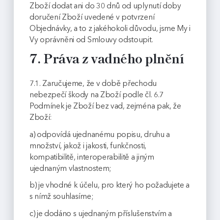
Zboží dodat ani do 30 dnů od uplynutí doby
doručení Zboží uvedené v potvrzení
Objednávky, a to z jakéhokoli důvodu, jsme My i
Vy oprávněni od Smlouvy odstoupit.
7. Práva z vadného plnění
7.1. Zaručujeme, že v době přechodu
nebezpečí škody na Zboží podle čl. 6.7
Podmínek je Zboží bez vad, zejména pak, že
Zboží:
a) odpovídá ujednanému popisu, druhu a
množství, jakož i jakosti, funkčnosti,
kompatibilitě, interoperabilitě a jiným
ujednaným vlastnostem;
b) je vhodné k účelu, pro který ho požadujete a
s nímž souhlasíme;
c) je dodáno s ujednaným příslušenstvím a