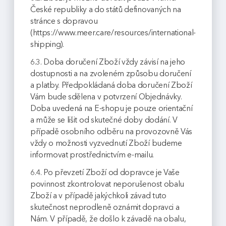
České republiky a do států definovaných na
stránce s dopravou
(https://www.meer.care/resources/international-
shipping).
6.3. Doba doručení Zboží vždy závisí na jeho
dostupnosti a na zvoleném způsobu doručení
a platby. Předpokládaná doba doručení Zboží
Vám bude sdělena v potvrzení Objednávky.
Doba uvedená na E-shopu je pouze orientační
a může se lišit od skutečné doby dodání. V
případě osobního odběru na provozovně Vás
vždy o možnosti vyzvednutí Zboží budeme
informovat prostřednictvím e-mailu.
6.4. Po převzetí Zboží od dopravce je Vaše
povinnost zkontrolovat neporušenost obalu
Zboží a v případě jakýchkoli závad tuto
skutečnost neprodleně oznámit dopravci a
Nám. V případě, že došlo k závadě na obalu,