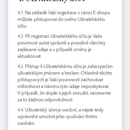
4.1. Na základě Vaší registrace v rámci E-shopu
můžete přistupovat do svého Uživatelského
účtu.
4.2. Při registraci Uživatelského účtu je Vaše
povinnost uvést správně a pravdivě všechny
zadávané údaje a v případě změny je
aktualizovat.
4.3. Přístup k Uživatelskému účtu je zabezpečen
uživatelským jménem a heslem. Ohledně těchto
přístupových je Vaší povinností zachovávat
mlčenlivost a nikomu tyto údaje neposkytovat.
V případě, že dojde k jejich zneužití, neneseme
za to žádnou odpovědnost.
4.4. Uživatelský účet je osobní, a nejste tedy
oprávněni umožnit jeho využívání třetím
osobám.