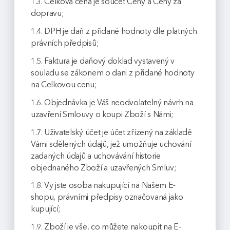
1.3. Celková cena je součet Ceny a Ceny za
dopravu;
1.4. DPH je daň z přidané hodnoty dle platných
právních předpisů;
1.5. Faktura je daňový doklad vystavený v
souladu se zákonem o dani z přidané hodnoty
na Celkovou cenu;
1.6. Objednávka je Váš neodvolatelný návrh na
uzavření Smlouvy o koupi Zboží s Námi;
1.7. Uživatelský účet je účet zřízený na základě
Vámi sdělených údajů, jež umožňuje uchování
zadaných údajů a uchovávání historie
objednaného Zboží a uzavřených Smluv;
1.8. Vy jste osoba nakupující na Našem E-
shopu, právními předpisy označovaná jako
kupující;
1.9. Zboží je vše, co můžete nakoupit na E-