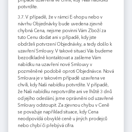
potvrdíte.
3.7. V případě, že v rámci E-shopu nebo v
návrhu Objednávky bude uvedena zjevně
chybná Cena, nejsme povinni Vám Zboží za
tuto Cenu dodat ani v případě, kdy jste
obdrželi potvrzení Objednávky, a tedy došlo k
uzavření Smlouvy. V takové situaci Vás budeme
bezodkladně kontaktovat a zašleme Vám
nabídku na uzavření nové Smlouvy v
pozměněné podobě oproti Objednávce. Nová
Smlouva je v takovém případě uzavřena ve
chvíli, kdy Naši nabídku potvrdíte. V případě,
že Naši nabídku nepotvrdíte ani ve lhůtě 3 dnů
od jejího odeslání, jsme oprávněni od uzavřené
Smlouvy odstoupit. Za zjevnou chybu v Ceně
se považuje například situace, kdy Cena
neodpovídá obvyklé ceně u jiných prodejců
nebo chybí či přebývá cifra.