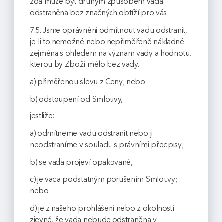
zda může být druhým způsobem vada
odstraněna bez značných obtíží pro vás.
7.5. Jsme oprávněni odmítnout vadu odstranit,
je-li to nemožné nebo nepřiměřeně nákladné
zejména s ohledem na význam vady a hodnotu,
kterou by Zboží mělo bez vady.
a) přiměřenou slevu z Ceny; nebo
b) odstoupení od Smlouvy,
jestliže:
a) odmítneme vadu odstranit nebo ji
neodstraníme v souladu s právními předpisy;
b) se vada projeví opakovaně,
c) je vada podstatným porušením Smlouvy;
nebo
d) je z našeho prohlášení nebo z okolností
zjevné, že vada nebude odstraněna v