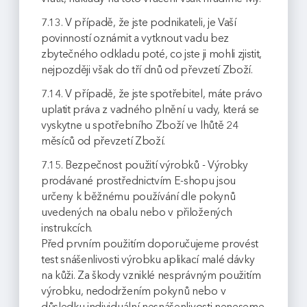
7.13. V případě, že jste podnikateli, je Vaší
povinností oznámit a vytknout vadu bez
zbytečného odkladu poté, co jste ji mohli zjistit,
nejpozději však do tří dnů od převzetí Zboží.
7.14. V případě, že jste spotřebitel, máte právo
uplatit práva z vadného plnění u vady, která se
vyskytne u spotřebního Zboží ve lhůtě 24
měsíců od převzetí Zboží.
7.15. Bezpečnost použití výrobků - Výrobky
prodávané prostřednictvím E-shopu jsou
určeny k běžnému používání dle pokynů
uvedených na obalu nebo v přiložených
instrukcích.
Před prvním použitím doporučujeme provést
test snášenlivosti výrobku aplikací malé dávky
na kůži. Za škody vzniklé nesprávným použitím
výrobku, nedodržením pokynů nebo v
důsledku individuální nesnášenlivosti neneseme