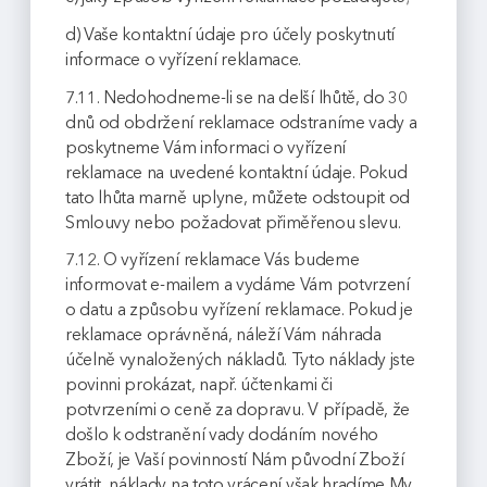
d) Vaše kontaktní údaje pro účely poskytnutí
informace o vyřízení reklamace.
7.11. Nedohodneme-li se na delší lhůtě, do 30
dnů od obdržení reklamace odstraníme vady a
poskytneme Vám informaci o vyřízení
reklamace na uvedené kontaktní údaje. Pokud
tato lhůta marně uplyne, můžete odstoupit od
Smlouvy nebo požadovat přiměřenou slevu.
7.12. O vyřízení reklamace Vás budeme
informovat e-mailem a vydáme Vám potvrzení
o datu a způsobu vyřízení reklamace. Pokud je
reklamace oprávněná, náleží Vám náhrada
účelně vynaložených nákladů. Tyto náklady jste
povinni prokázat, např. účtenkami či
potvrzeními o ceně za dopravu. V případě, že
došlo k odstranění vady dodáním nového
Zboží, je Vaší povinností Nám původní Zboží
vrátit, náklady na toto vrácení však hradíme My.