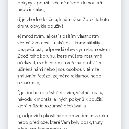
pokyny k použití, včetně návodu k montáži
nebo instalaci;
d) je vhodné k účelu, k němuž se Zboží tohoto
druhu obvykle používá;
e) množstvím, jakostí a dalšími vlastnostmi,
včetně životnosti, funkčnosti, kompatibility a
bezpečnosti, odpovídá obvyklým vlastnostem
Zboží téhož druhu, které můžete rozumně
očekávat, i s ohledem na veřejná prohlášení
učiněná námi nebo jinou osobou v témže
smluvním řetězci, zejména reklamou nebo
označením;
f) je dodáno s příslušenstvím, včetně obalu,
návodu k montáži a jiných pokynů k použití,
které můžete rozumně očekávat; a
g) odpovídá jakostí nebo provedením vzorku
nebo předloze, které Vám byly poskytnuty