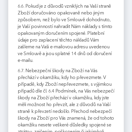
6.6. Pokud je z důvodů vzniklých na Vaší straně
Zboží doručováno opakovaně nebo jiným
způsobem, než bylo ve Smlouvě dohodnuto,
je Vaší povinností nahradit Nám náklady s tímto
opakovaným doručením spojené. Platební
údaje pro zaplacení těchto nákladů Vám
zašleme na Vaši e-mailovou adresu uvedenou
ve Smlouvě a jsou splatné 14 dnů od doručení
e-mailu.
6.7. Nebezpeční škody na Zboží na Vás
přechází v okamžiku, kdy ho převezmete. V
případě, kdy Zboží nepřevezmete, s výjimkou
případů dle čl. 6.4 Podmínek, na Vás nebezpečí
škody na Zboží přechází v okamžiku, kdy jste
měli možnost ho převzít, ale z důvodů na Vaší
straně k převzetí nedošlo. Přechod nebezpečí
škody na Zboží pro Vás znamená, že od tohoto
okamžiku nesete veškeré důsledky spojené se
ztrátou, zničením, poškozením či jakýmkoli