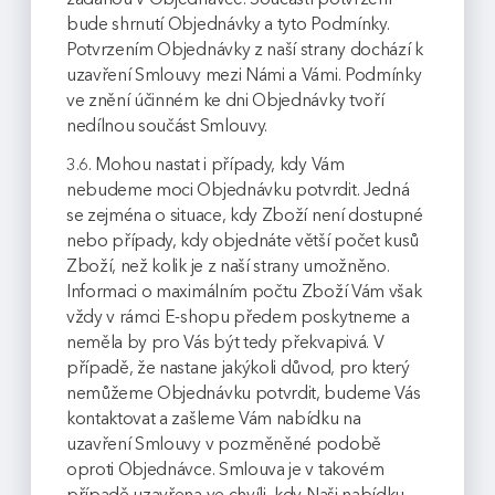
bude shrnutí Objednávky a tyto Podmínky.
Potvrzením Objednávky z naší strany dochází k
uzavření Smlouvy mezi Námi a Vámi. Podmínky
ve znění účinném ke dni Objednávky tvoří
nedílnou součást Smlouvy.
3.6. Mohou nastat i případy, kdy Vám
nebudeme moci Objednávku potvrdit. Jedná
se zejména o situace, kdy Zboží není dostupné
nebo případy, kdy objednáte větší počet kusů
Zboží, než kolik je z naší strany umožněno.
Informaci o maximálním počtu Zboží Vám však
vždy v rámci E-shopu předem poskytneme a
neměla by pro Vás být tedy překvapivá. V
případě, že nastane jakýkoli důvod, pro který
nemůžeme Objednávku potvrdit, budeme Vás
kontaktovat a zašleme Vám nabídku na
uzavření Smlouvy v pozměněné podobě
oproti Objednávce. Smlouva je v takovém
případě uzavřena ve chvíli, kdy Naši nabídku