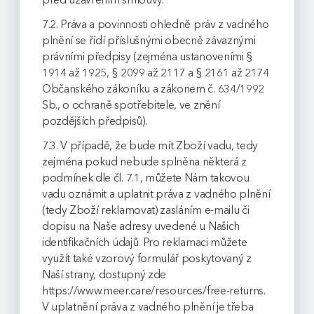
před uzavřením smlouvy.
7.2. Práva a povinnosti ohledně práv z vadného
plnění se řídí příslušnými obecně závaznými
právními předpisy (zejména ustanoveními §
1914 až 1925, § 2099 až 2117 a § 2161 až 2174
Občanského zákoníku a zákonem č. 634/1992
Sb., o ochraně spotřebitele, ve znění
pozdějších předpisů).
7.3. V případě, že bude mít Zboží vadu, tedy
zejména pokud nebude splněna některá z
podmínek dle čl. 7.1, můžete Nám takovou
vadu oznámit a uplatnit práva z vadného plnění
(tedy Zboží reklamovat) zasláním e-mailu či
dopisu na Naše adresy uvedené u Našich
identifikačních údajů. Pro reklamaci můžete
využít také vzorový formulář poskytovaný z
Naší strany, dostupný zde
https://www.meer.care/resources/free-returns.
V uplatnění práva z vadného plnění je třeba