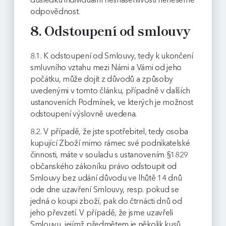
odpovědnost.
8. Odstoupení od smlouvy
8.1. K odstoupení od Smlouvy, tedy k ukončení
smluvního vztahu mezi Námi a Vámi od jeho
počátku, může dojít z důvodů a způsoby
uvedenými v tomto článku, případně v dalších
ustanoveních Podmínek, ve kterých je možnost
odstoupení výslovně uvedena.
8.2. V případě, že jste spotřebitel, tedy osoba
kupující Zboží mimo rámec své podnikatelské
činnosti, máte v souladu s ustanovením §1829
občanského zákoníku právo odstoupit od
Smlouvy bez udání důvodu ve lhůtě 14 dnů
ode dne uzavření Smlouvy, resp. pokud se
jedná o koupi zboží, pak do čtrnácti dnů od
jeho převzetí. V případě, že jsme uzavřeli
Smlouvu, jejímž předmětem je několik kusů