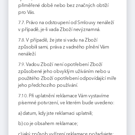
přiměřené době nebo bez značných obtíží
pro Vás.
7.7. Právo na odstoupení od Smlouvy nenáleží
v případě, je-li vada Zboží nevýznamná.
7.8. V případě, že jste si vadu na Zboží
způsobili sami, práva z vadného plnění Vám
nenáleží.
7.9. Vadou Zboží není opotřebení Zboží
způsobené jeho obvyklým užíváním nebo u
použitého Zboží opotřebení odpovídající míře
jeho předchozího používání.
7.10. Při uplatnění reklamace Vám vystavíme
písemné potvrzení, ve kterém bude uvedeno:
a) datum, kdy jste reklamaci uplatnili;
b) co je obsahem reklamace;
c) jaký způsob vyřízení reklamace požadujete;