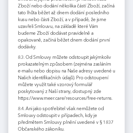
Zboží nebo dodání několika částí Zboží, začíná
tato lhůta běžet až dnem dodání posledního
kusu nebo části Zboží, a v případě, že jsme
uzavřeli Smlouvu, na základě které Vám
budeme Zboží dodávat pravidelně a
opakovaně, začíná běžet dnem dodání první
dodávky.
8.3. Od Smlouvy můžete odstoupit jakýmkoliv
prokazatelným způsobem (zejména zasláním
e-mailu nebo dopisu na Naše adresy uvedené u
Našich identifikačních údajů). Pro odstoupení
můžete využít také vzorový formulář
poskytovaný z Naší strany, dostupný zde
https://www.meer.care/resources/free-returns.
8.4. Ani jako spotřebitel však nemůžete od
Smlouvy odstoupit v případech, kdy je
předmětem Smlouvy plnění uvedené v § 1837
Občanského zákoníku.