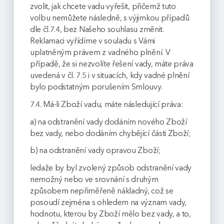
zvolit, jak chcete vadu vyřešit, přičemž tuto
volbu nemůžete následně, s výjimkou případů
dle čl.7.4, bez Našeho souhlasu změnit.
Reklamaci vyřídíme v souladu s Vámi
uplatněným právem z vadného plnění. V
případě, že si nezvolíte řešení vady, máte práva
uvedená v čl. 7.5 i v situacích, kdy vadné plnění
bylo podstatným porušením Smlouvy.
7.4. Má-li Zboží vadu, máte následující práva:
a) na odstranění vady dodáním nového Zboží
bez vady, nebo dodáním chybějící části Zboží;
b) na odstranění vady opravou Zboží;
ledaže by byl zvolený způsob odstranění vady
nemožný nebo ve srovnání s druhým
způsobem nepřiměřeně nákladný, což se
posoudí zejména s ohledem na význam vady,
hodnotu, kterou by Zboží mělo bez vady, a to,