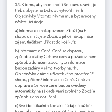
3.3. K tomu, abychom mohli Smlouvu uzavřít, je
třeba, abyste na E-shopu vytvořili návrh
Objednávky. V tomto návrhu musí být uvedeny
následující údaje:
a) Informace o nakupovaném Zboží (na E-
shopu označujete Zboží, o jehož nákup máte
zájem, tlačítkem „Přidat do košíku“);
b) Informace o Ceně, Ceně za dopravu,
způsobu platby Celkové ceny a požadovaném
způsobu doručení Zboží; tyto informace
budou zadány v rámci tvorby návrhu
Objednávky v rámci uživatelského prostředí E-
shopu, přičemž informace o Ceně, Ceně za
dopravu a Celkové ceně budou uvedeny
automaticky na základě Vámi zvolného Zboží a
způsobu jeho doručení;
c) Své identifikační a kontaktní údaje sloužící k
tomu, abychom mohli doručit Zboží, zejména