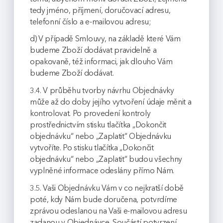
tedy jméno, příjmení, doručovací adresu,
telefonní číslo a e-mailovou adresu;
d) V případě Smlouvy, na základě které Vám
budeme Zboží dodávat pravidelně a
opakovaně, též informaci, jak dlouho Vám
budeme Zboží dodávat.
3.4. V průběhu tvorby návrhu Objednávky
může až do doby jejího vytvoření údaje měnit a
kontrolovat. Po provedení kontroly
prostřednictvím stisku tlačítka „Dokončit
objednávku“ nebo „Zaplatit“ Objednávku
vytvoříte. Po stisku tlačítka „Dokončit
objednávku“ nebo „Zaplatit“ budou všechny
vyplněné informace odeslány přímo Nám.
3.5. Vaši Objednávku Vám v co nejkratší době
poté, kdy Nám bude doručena, potvrdíme
zprávou odeslanou na Vaši e-mailovou adresu
zadanou v Objednávce. Součástí potvrzení