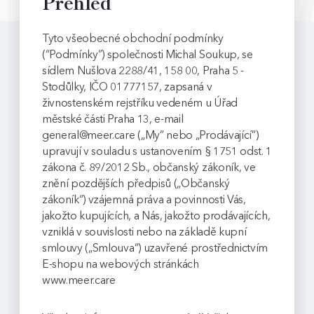
Přehled
Tyto všeobecné obchodní podmínky
(“Podmínky”) společnosti Michal Soukup, se
sídlem Nušlova 2288/41, 158 00, Praha 5 -
Stodůlky, IČO 01777157, zapsaná v
živnostenském rejstříku vedeném u Úřad
městské části Praha 13, e-mail
general@meer.care („My” nebo „Prodávající”)
upravují v souladu s ustanovením § 1751 odst. 1
zákona č. 89/2012 Sb., občanský zákoník, ve
znění pozdějších předpisů („Občanský
zákoník“) vzájemná práva a povinnosti Vás,
jakožto kupujících, a Nás, jakožto prodávajících,
vzniklá v souvislosti nebo na základě kupní
smlouvy („Smlouva“) uzavřené prostřednictvím
E-shopu na webových stránkách
www.meer.care