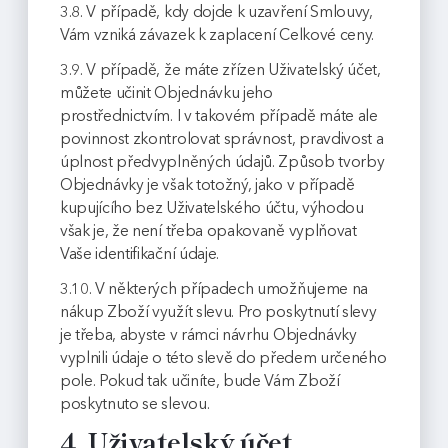
3.8. V případě, kdy dojde k uzavření Smlouvy,
Vám vzniká závazek k zaplacení Celkové ceny.
3.9. V případě, že máte zřízen Uživatelský účet,
můžete učinit Objednávku jeho
prostřednictvím. I v takovém případě máte ale
povinnost zkontrolovat správnost, pravdivost a
úplnost předvyplněných údajů. Způsob tvorby
Objednávky je však totožný, jako v případě
kupujícího bez Uživatelského účtu, výhodou
však je, že není třeba opakovaně vyplňovat
Vaše identifikační údaje.
3.10. V některých případech umožňujeme na
nákup Zboží využít slevu. Pro poskytnutí slevy
je třeba, abyste v rámci návrhu Objednávky
vyplnili údaje o této slevě do předem určeného
pole. Pokud tak učiníte, bude Vám Zboží
poskytnuto se slevou.
4. Uživatelský účet