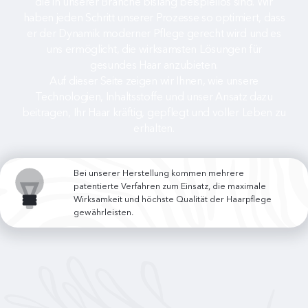
die in unserer Branche bislang beispiellos sind. Wir
haben jeden Schritt unserer Prozesse so optimiert, dass
er der Dynamik moderner Pflege gerecht wird und es
uns ermöglicht, die wirksamsten Lösungen für
gesundes Haar anzubieten.
Auf dieser Seite zeigen wir Ihnen, wie unsere
Technologien, Inhaltsstoffe und unser Ansatz dazu
beitragen, Ihr Haar kräftig, gepflegt und voller Leben zu
erhalten.
Bei unserer Herstellung kommen mehrere
patentierte Verfahren zum Einsatz, die maximale
Wirksamkeit und höchste Qualität der Haarpflege
gewährleisten.