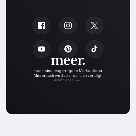
meer. eine eingetragene Marke. Jeder
Missbrauch wird strafrechtlich verfolgt.
© 2020–2025 meer.