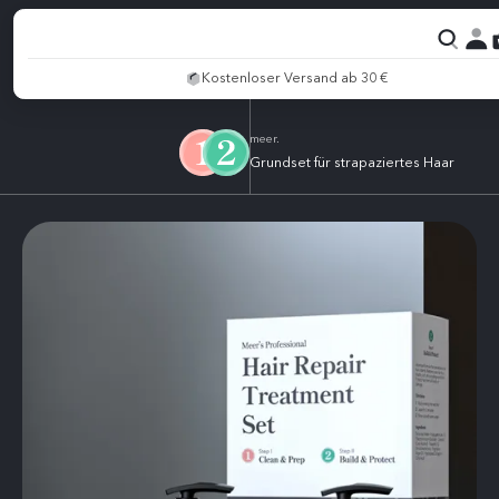
Kostenloser Versand ab 30 €
meer.
Grundset für strapaziertes Haar