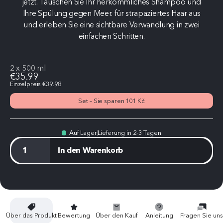
jetzt. Tauschen Sie Ihr herkömmliches Shampoo und
Ihre Spülung gegen Meer. für strapaziertes Haar aus
und erleben Sie eine sichtbare Verwandlung in zwei
einfachen Schritten.
2 x 500 ml
€35.99
Einzelpreis €39.98
Set – Sie sparen 101 Kč
Auf Lager
Lieferung in 2-3 Tagen
In den Warenkorb
Über das Produkt
Bewertung
Über den Kauf
Anleitung
Fragen Sie un