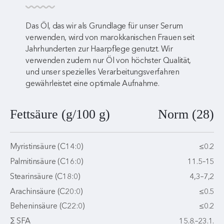
Das Öl, das wir als Grundlage für unser Serum
verwenden, wird von marokkanischen Frauen seit
Jahrhunderten zur Haarpflege genutzt. Wir
verwenden zudem nur Öl von höchster Qualität,
und unser spezielles Verarbeitungsverfahren
gewährleistet eine optimale Aufnahme.
Fettsäure (g/100 g)
Norm (28)
Myristinsäure (C14:0)
≤0.2
Palmitinsäure (C16:0)
11.5–15
Stearinsäure (C18:0)
4,3–7,2
Arachinsäure (C20:0)
≤0.5
Beheninsäure (C22:0)
≤0.2
Σ SFA
15.8.–23.1.