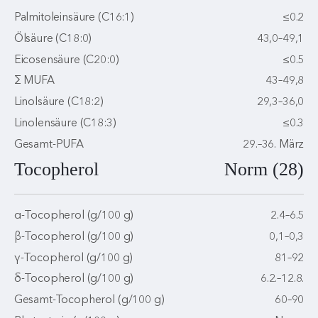
Palmitoleinsäure (C16:1)
≤0.2
Ölsäure (C18:0)
43,0–49,1
Eicosensäure (C20:0)
≤0.5
Σ MUFA
43–49,8
Linolsäure (C18:2)
29,3–36,0
Linolensäure (C18:3)
≤0.3
Gesamt-PUFA
29.–36. März
Tocopherol
Norm (28)
α-Tocopherol (g/100 g)
2.4–6.5
β-Tocopherol (g/100 g)
0,1–0,3
γ-Tocopherol (g/100 g)
81–92
δ-Tocopherol (g/100 g)
6.2.–12.8.
Gesamt-Tocopherol (g/100 g)
60–90