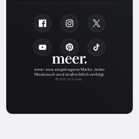
meer. eine eingetragene Marke. Jeder
Missbrauch wird strafrechtlich verfolgt.
© 2020–2025 meer.