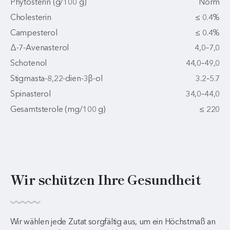
Phytosterin (g/100 g)
Norm
Cholesterin
≤ 0.4%
Campesterol
≤ 0.4%
Δ-7-Avenasterol
4,0–7,0
Schotenol
44,0–49,0
Stigmasta-8,22-dien-3β-ol
3.2–5.7
Spinasterol
34,0–44,0
Gesamtsterole (mg/100 g)
≤ 220
Wir schützen Ihre Gesundheit
Wir wählen jede Zutat sorgfältig aus, um ein Höchstmaß an